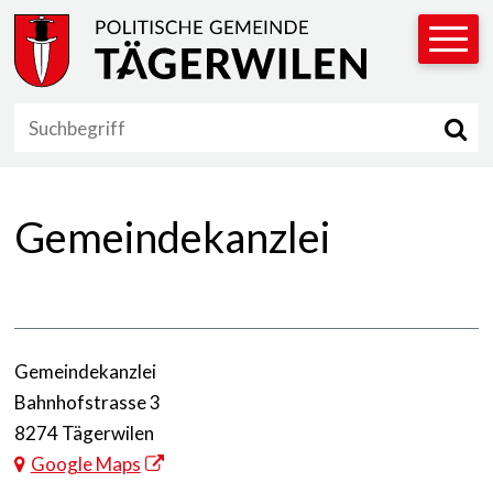
Navigieren in Tägerwilen
Schnellnavigation
Hauptnavigation
Suc
Suchbegriff
Gemeindekanzlei
Adresse
Gemeindekanzlei
Bahnhofstrasse 3
8274 Tägerwilen
Google Maps