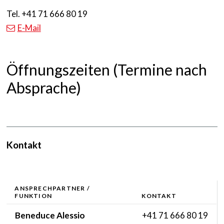
Tel.
+41 71 666 80 19
E-Mail
Öffnungszeiten (Termine nach
Absprache)
Kontakt
ANSPRECHPARTNER /
FUNKTION
KONTAKT
Funktion
Tel.
Beneduce
Alessio
+41 71 666 80 19