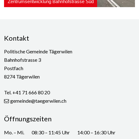
Footer
Kontakt
Politische Gemeinde Tägerwilen
Bahnhofstrasse 3
Postfach
8274 Tägerwilen
Tel. +41 71 666 80 20
gemeinde@taegerwilen.ch
Öffnungszeiten
WOCHENTAG
VORMITTAG
NACHMITTAG
Mo. – Mi.
08:30 – 11:45 Uhr
14:00 – 16:30 Uhr