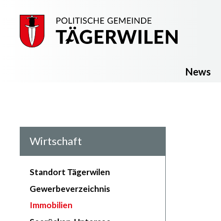
Navigieren in Tägerwilen
Schnellnavigation
Haupt
News
Subnavigation von:
Wirtschaft
Standort Tägerwilen
Gewerbeverzeichnis
Immobilien