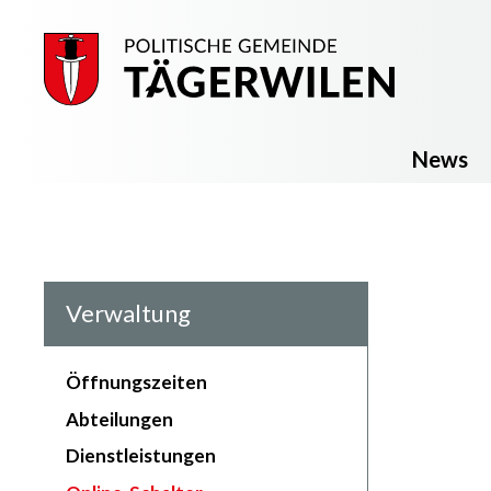
Navigieren in Tägerwilen
Schnellnavigation
Haupt
News
Subnavigation von:
Verwaltung
Öffnungszeiten
Abteilungen
Dienstleistungen